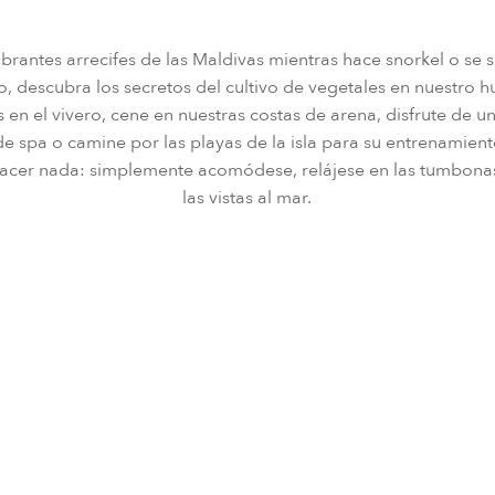
ibrantes arrecifes de las Maldivas mientras hace snorkel o se
, descubra los secretos del cultivo de vegetales en nuestro h
 en el vivero, cene en nuestras costas de arena, disfrute de un
de spa o camine por las playas de la isla para su entrenamient
hacer nada: simplemente acomódese, relájese en las tumbonas
las vistas al mar.
IDA
FIRMA
DESCUBRIMIENTO
MAR
DEPORTES
SOSTENIBIL