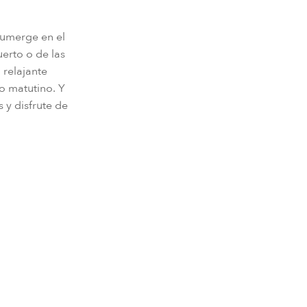
 sumerge en el
uerto o de las
 relajante
o matutino. Y
 y disfrute de
IDAD