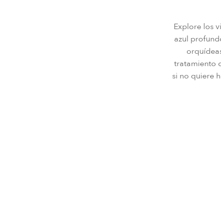
Explore los v
azul profundo
orquídeas
tratamiento 
si no quiere 
COM