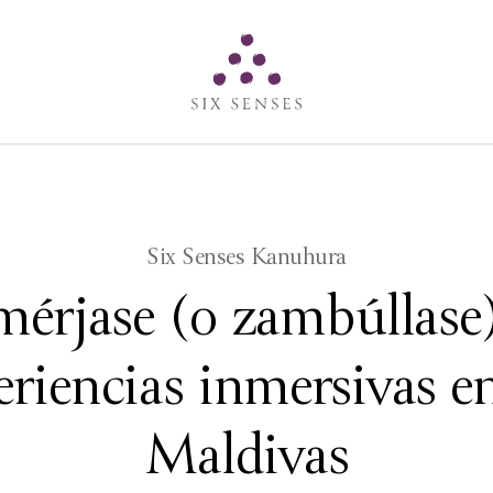
Six senses
​Six Senses Kanuhura
érjase (o zambúllase
eriencias inmersivas en
Maldivas