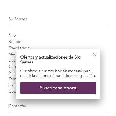
Six Senses
News
Boletín
Travel trade
Media center
Ofertas y actualizaciones de Six
Development
Senses
Careers
Suscríbase a nuestro boletín mensual para
Gift Cards
recibir las últimas ofertas, ideas e inspiración.
Terms and conditions
Declaración de privacidad
Suscríbase ahora
Cookie Policy
Contactar