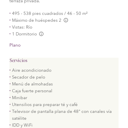
terraza privada.
495 - 538 pies cuadrados / 46 - 50 m²
Máximo de huéspedes 2
L:Generic.Info
Vistas: Río
1 Dormitorio
L:Generic.Info
Plano
Servicios
Aire acondicionado
Secador de pelo
Menú de almohadas
Caja fuerte personal
Minibar
Utensilios para preparar té y café
Televisor de pantalla plana de 48" con canales vía
satélite
IDD y WiFi