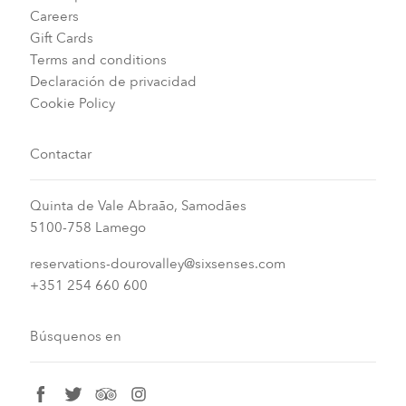
Careers
Gift Cards
Terms and conditions
Declaración de privacidad
Cookie Policy
Contactar
Quinta de Vale Abraão, Samodães
5100-758 Lamego
reservations-dourovalley@sixsenses.com
+351 254 660 600
Búsquenos en
facebook
twitter
tripadvisor
instagram