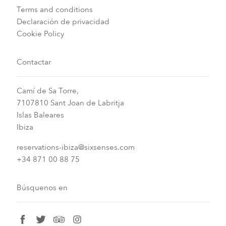
Terms and conditions
Declaración de privacidad
Cookie Policy
Contactar
Camí de Sa Torre,
7107810 Sant Joan de Labritja
Islas Baleares
Ibiza
reservations-ibiza@sixsenses.com
+34 871 00 88 75
Búsquenos en
facebook
twitter
tripadvisor
instagram