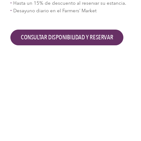
Hasta un 15% de descuento al reservar su estancia.
Desayuno diario en el Farmers’ Market
CONSULTAR DISPONIBILIDAD Y RESERVAR
Consultar disponibilidad y reservar
Check-in
Check-out
2
Adultos,
0
Niños
BUSCAR