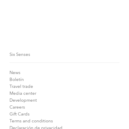
Del 24 de abril de 2026 al 31 de octubre de 2026.
Fecha límite de reserva
15 de octubre de 2026
Six Senses
News
Boletín
Travel trade
Media center
Development
Careers
Gift Cards
Terms and conditions
Declaración de privacidad