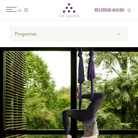
RESERVAR AHORA
Six senses