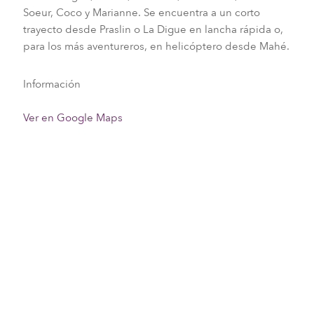
Soeur, Coco y Marianne. Se encuentra a un corto
trayecto desde Praslin o La Digue en lancha rápida o,
para los más aventureros, en helicóptero desde Mahé.
Información
Ver en Google Maps
Traslado directo en helicóptero
Traslado directo en barco
Traslado no directo en barco