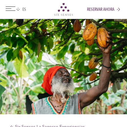
RESERVAR AHORA
Six senses
Six Senses La Sagesse Experiencias