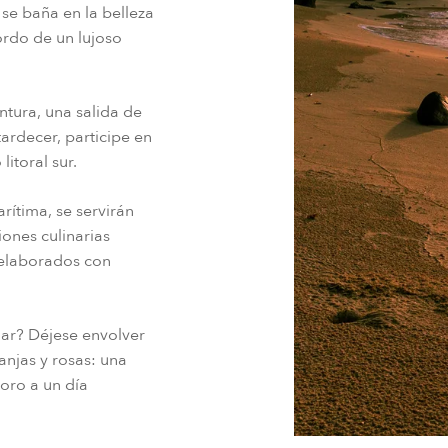
se baña en la belleza
ordo de un lujoso
ntura, una salida de
ardecer, participe en
litoral sur.
rítima, se servirán
iones culinarias
 elaborados con
lar? Déjese envolver
anjas y rosas: una
oro a un día