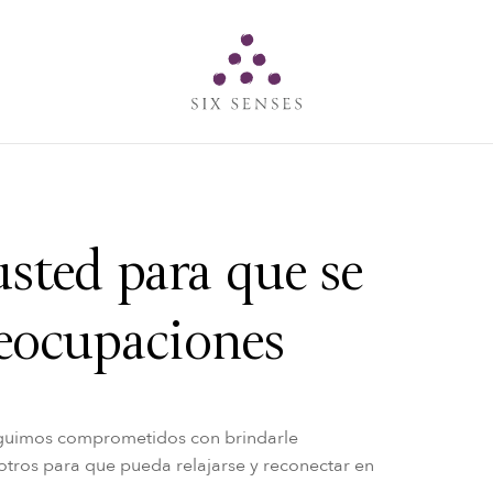
Six senses
sted para que se
reocupaciones
seguimos comprometidos con brindarle
tros para que pueda relajarse y reconectar en