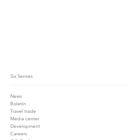
con paisajes ondulados, naturaleza, abundancia y
cocina del campo a la mesa. Podemos personalizar un
menú de actividades divertidas y momentos de
relajación para conectarnos entre nosotros y con esta
generosa tierra.
Six Senses
News
Boletín
Travel trade
Media center
Development
Careers