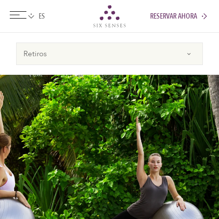
RESERVAR AHORA
Six senses