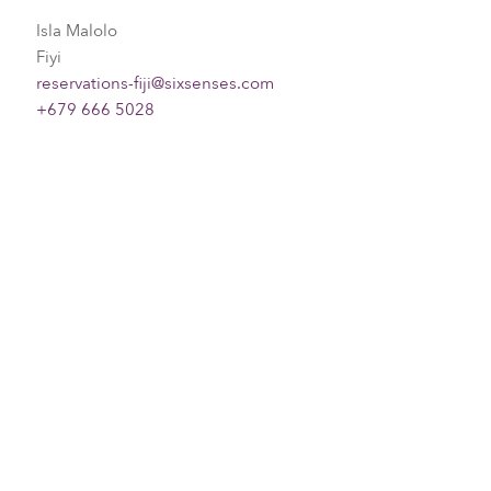
Isla Malolo
Fiyi
reservations-fiji@sixsenses.com
+679 666 5028
Please choose your request
Title
First name