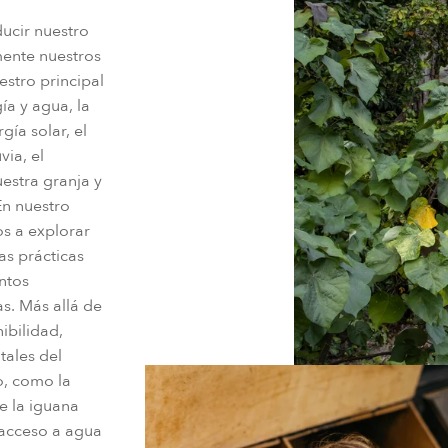
ducir nuestro
ente nuestros
estro principal
ía y agua, la
ía solar, el
via, el
estra granja y
En nuestro
os a explorar
as prácticas
ntos
as. Más allá de
ibilidad,
tales del
o, como la
de la iguana
l acceso a agua