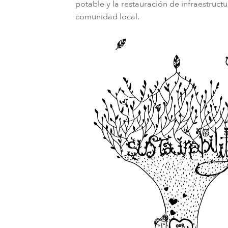
potable y la restauración de infraestructu
comunidad local.