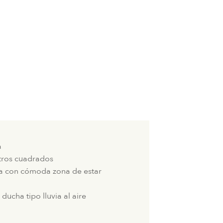
a
tros cuadrados
da con cómoda zona de estar
ucha tipo lluvia al aire