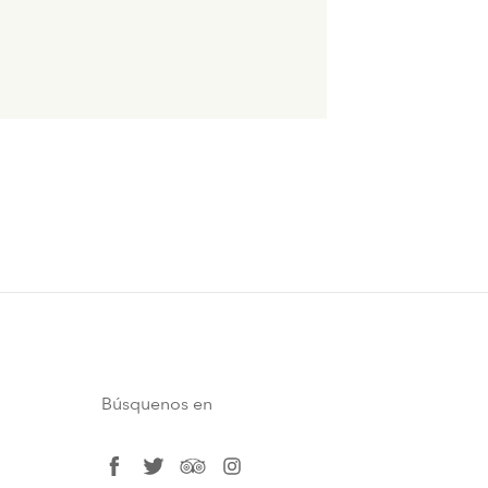
Búsquenos en
facebook
twitter
tripadvisor
instagram