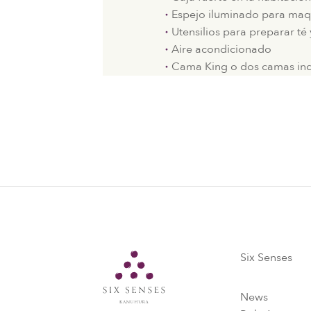
Espejo iluminado para maqu
Utensilios para preparar té 
Aire acondicionado
Cama King o dos camas ind
Six Senses
Six Senses
News