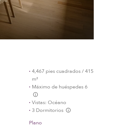
4,467 pies cuadrados / 415
m²
Máximo de huéspedes 6
L:Generic.Info
Vistas: Océano
3 Dormitorios
L:Generic.Info
Plano