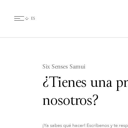
Six Senses Samui
¿Tienes una p
nosotros?
¡Ya sabes qué hacer! Escríbenos y te res