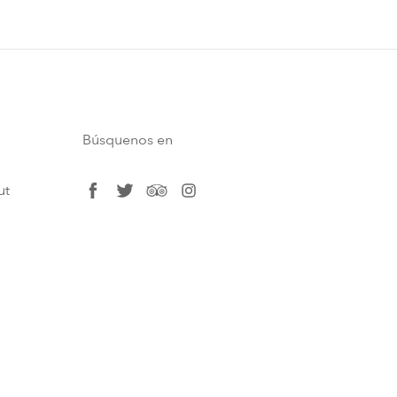
Búsquenos en
ut
facebook
twitter
tripadvisor
instagram