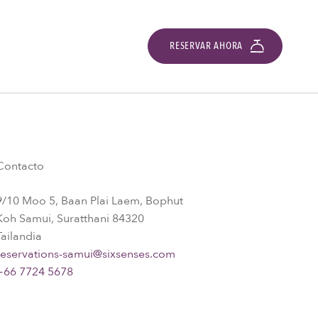
RESERVAR AHORA
Contacto
9/10 Moo 5, Baan Plai Laem, Bophut
Koh Samui, Suratthani 84320
Tailandia
reservations-samui@sixsenses.com
+66 7724 5678