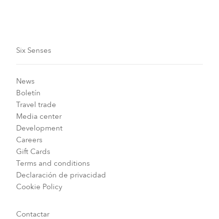
Carousel slide 2
Carousel slide 3
Carousel slide 4
Carousel slide 5
Carousel slide 1
Six Senses
News
Boletín
Travel trade
Media center
Development
Careers
Gift Cards
Terms and conditions
Declaración de privacidad
Cookie Policy
Contactar