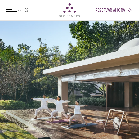
RESERVAR AHORA
Six senses