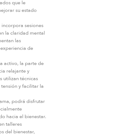
ados que le
mejorar su estado
n incorpora sesiones
n la claridad mental
mentan las
a experiencia de
 activo, la parte de
ia relajante y
 utilizan técnicas
ensión y facilitar la
ama, podrá disfrutar
ecialmente
o hacia el bienestar.
n talleres
s del bienestar,