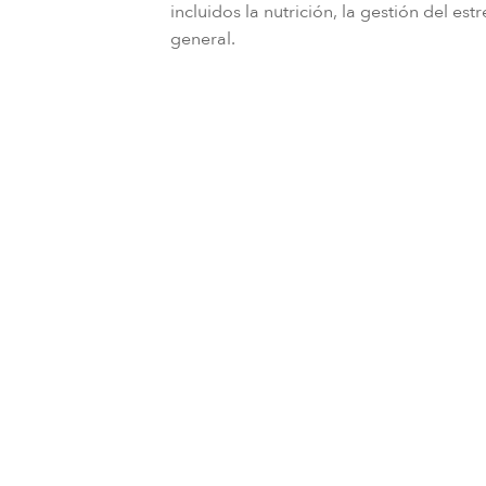
incluidos la nutrición, la gestión del estr
general.
Stress Relief Hiking
está disponible en:
Cada resort puede ofrecer un programa l