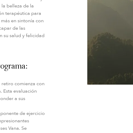
la belleza de la
ción terapéutica para
y más en sintonía con
capar de las
n su salud y felicidad
rograma:
u retiro comienza con
. Esta evaluación
onder a sus
mponente de ejercicio
 impresionantes
nses Vana. Se