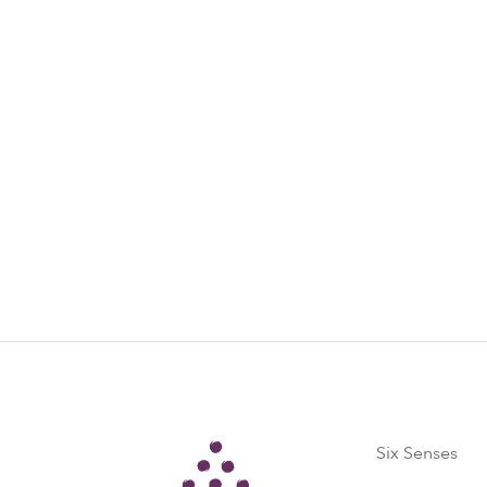
expertos en bienestar locales y de nuestr
resorts para obtener más información.
Six S
India
Six Senses
Six Senses