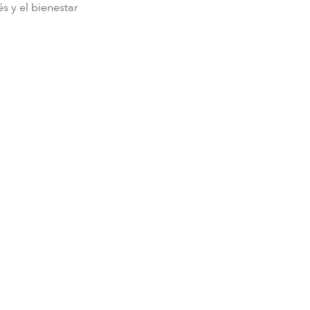
és y el bienestar
 en el Six Senses Vana
igeramente diferente en función de nuestros