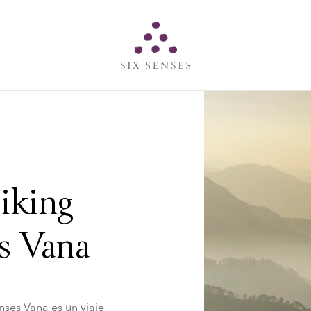
Six senses
Hiking
es Vana
enses Vana es un viaje