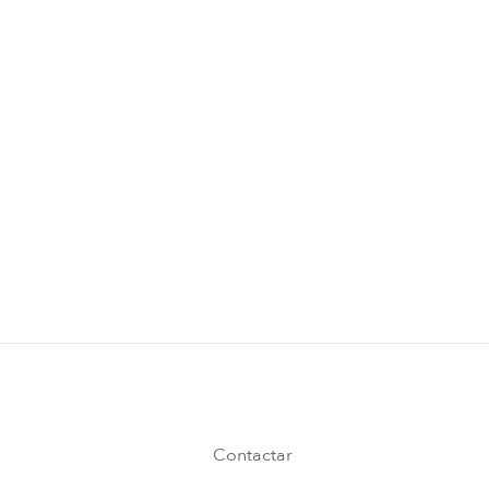
a inspiración. Haga clic en uno de los siguientes
enses Vana
Contactar