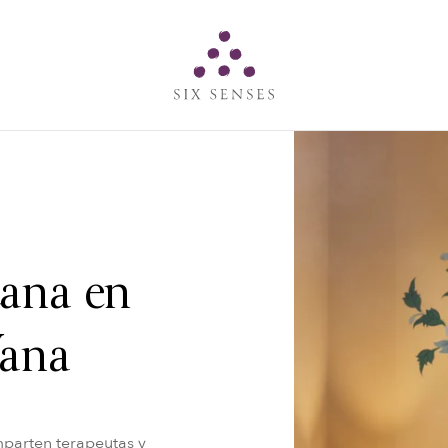
Six senses
tana en
Vana
mparten terapeutas y