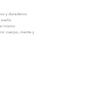
neos y duraderos
l sueño
 sí mismo
 unir cuerpo, mente y
n el Six Senses Vana