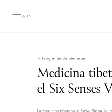
Programas de bienestar
Medicina tibe
el Six Senses 
La medicina tibetana, o Sowa Rigpa, la i