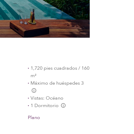
1,720 pies cuadrados / 160
m²
Máximo de huéspedes 3
L:Generic.Info
Vistas: Océano
1 Dormitorio
L:Generic.Info
Plano