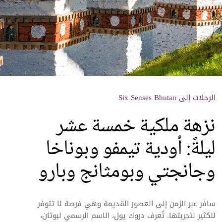
الرحلات إلى Six Senses Bhutan
نزهة ملكية خمسة عشر
ليلةً: أودية تيمفو وبوناخا
وجانجتي وبومثانج وبارو
سافر عبر الزمن إلى العصور القديمة وهي فرصة لا تتوفر
للكثير لتجربتها.‬ تُعرف دروك يول، الاسم الرسمي لبوتان،