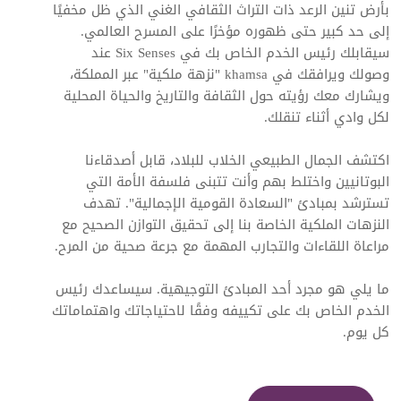
بأرض تنين الرعد ذات التراث الثقافي الغني الذي ظل مخفيًا
إلى حد كبير حتى ظهوره مؤخرًا على المسرح العالمي.
سيقابلك رئيس الخدم الخاص بك في Six Senses عند
وصولك ويرافقك في khamsa "نزهة ملكية" عبر المملكة،
ويشارك معك رؤيته حول الثقافة والتاريخ والحياة المحلية
لكل وادي أثناء تنقلك.
اكتشف الجمال الطبيعي الخلاب للبلاد، قابل أصدقاءنا
البوتانيين واختلط بهم وأنت تتبنى فلسفة الأمة التي
تسترشد بمبادئ "السعادة القومية الإجمالية". تهدف
النزهات الملكية الخاصة بنا إلى تحقيق التوازن الصحيح مع
مراعاة اللقاءات والتجارب المهمة مع جرعة صحية من المرح.
ما يلي هو مجرد أحد المبادئ التوجيهية. سيساعدك رئيس
الخدم الخاص بك على تكييفه وفقًا لاحتياجاتك واهتماماتك
كل يوم.