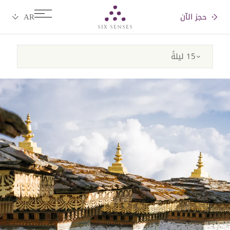
حجز الآن
Six senses