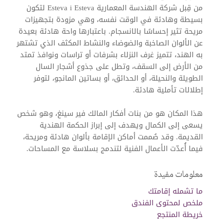
من قِبل شركة الهندسة المعمارية Esteva i Esteva لتكون
بسيطة وهادئة في الوقت نفسه، وهي مزودة بتجهيزات
مريحة تثير إحساسًا بالانسجام. باعتبارها واحة هادئة بعيدة
عن الألوان الصاخبة والضوضاء والنشاط المكثف الذي تشتهر
به الهند، تتميز غرف النزلاء بشرفات أو تراسات ونوافذ تمتد
من الأرض إلى السقف، وتطل على جذوع أشجار السال
الطويلة والنحيلة، أو الحدائق، أو بساتين المانجو، لتوفر
إطلالات تأملية هادئة.
هذا المكان هو من بنات أفكار المالك فير سينغ، وهو شخص
يسعى إلى الكمال ويهدف إلى إبراز الحكمة الهندية
القديمة. وقد صُممت أماكن الإقامة بألوان هادئة ومريحة،
فيما أُعدّت الأعمال الفنية لتندمج بسلاسة مع المساحات.
معلومات مفيدة
ما تشمله إقامتك
ملخص لمحتوى الفندق
خريطة المنتجع