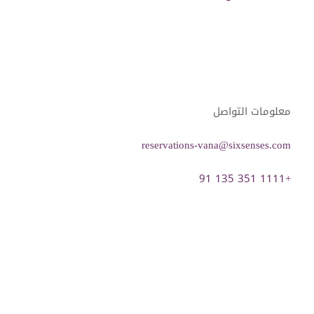
معلومات التواصل
reservations-vana@sixsenses.com
‎91 135 351 1111+
التحقق من التوفر والحجز المباشر
تصفية
ترتيب حسب
Info
مسح كل عوامل التصفية