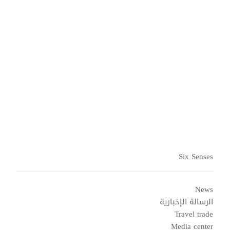
القادمون والمغادرون
الحجوزات والودائع المضمونة
Six Senses
News
الرسالة الإخبارية
Travel trade
Media center