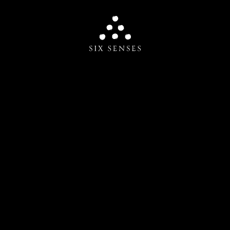
Six senses