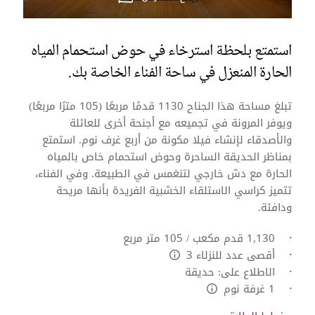
استمتع بلحظة استرخاء في حوض استحمام المياه
الحارة المنعزل في ساحة الفناء الخاصة بك.
تبلغ مساحة هذا الجناح 1130 قدمًا مربعًا (105 مترًا مربعًا)
ويوفر المرونة في تجميعه مع أجنحة أخرى للعائلة
والأصدقاء لإنشاء فيلا مكونة من أربع غرف نوم. استمتع
بمناظر الحديقة الساحرة وحوض استحمام خاص بالمياه
الحارة مع دش خارجي لتنغمس في الطبيعة. وفي الفناء،
تتميز كراسي الاستلقاء الخشبية الفريدة بأنها مريحة
ودافئة.
1,130 قدم مكعب / 105 متر مربع
أقصى عدد للنزلاء 3
L:Generic.Info
الاطلاع على: حديقة
1 غرفة نوم
L:Generic.Info