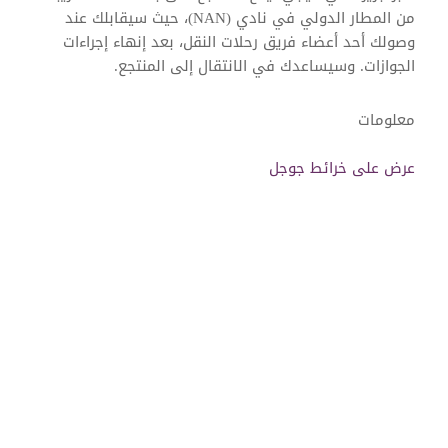
من المطار الدولي في نادي (NAN)، حيث سيقابلك عند
وصولك أحد أعضاء فريق رحلات النقل، بعد إنهاء إجراءات
الجوازات. وسيساعدك في الانتقال إلى المنتجع.
معلومات
عرض على خرائط جوجل
رحلات النقل البري الخاص
رحلة النقل بالقارب السريع المشترك من Six Senses
رحلات النقل بالقارب السريع الخاص من Six Senses