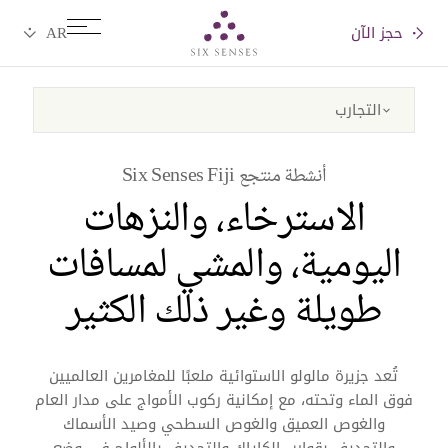
حجز الآن
Six senses
أنشطة منتجع Six Senses Fiji
الاسترخاء، والنزهات
اليومية، والمشي لمسافات
طويلة وغير ذلك الكثير
تُعد جزيرة مالولو الاستوائية ملعبًا للمغامرين العالميين
فوق الماء وتحته، مع إمكانية ركوب الأمواج على مدار العام
والغوص العميق والغوص السطحي وصيد الأسماك
والتجديف بقوارب الكاياك والتجديف بالألواح في وضع