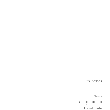
مجموعة الأصدقاء الذين يسافرون معًا. ‏‫تضم هذه الفيلات
المكونة من ثلاث غرف نوم مسبحًا خاصًا كبيرًا ومنطقة
حديقة شخصية وشرفة للتشمس و‬‏‫
‬‏‫حوض استحمام ساخن‬‏‫
خارجي مع إطلالات خلابة على المحيط.‬ تضم غرفة المعيشة
مناطق مخصصة لتناول الطعام والجلوس. وتوجد ‏‫غرفة نوم
إضافية مزودة بحمام داخلي.
قراءة المزيد
Six Senses
News
الرسالة الإخبارية
Travel trade