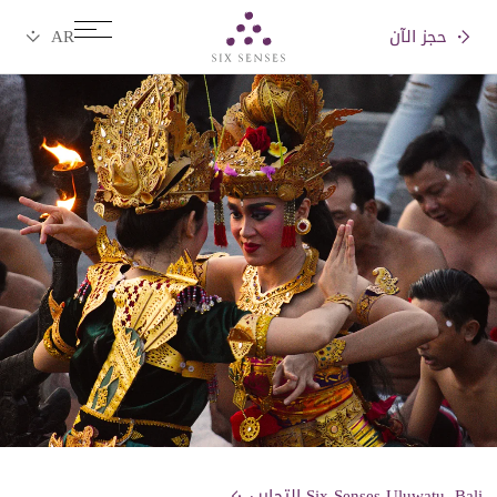
حجز الآن
Six senses
Six Senses Uluwatu, Bali التجارب