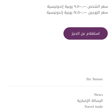
سعر الشخص ٩,٧٠٠,٠٠٠ روبية إندونيسية
سعر الزوجين ١٧,٥٠٠,٠٠٠ روبية إندونيسية
استعلام عن الحجز
Six Senses
News
الرسالة الإخبارية
Travel trade