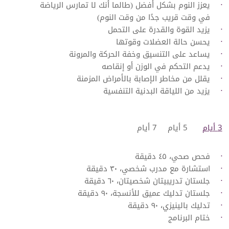
يعزز النوم بشكل أفضل (طالما أنك لا تمارس الرياضة
في وقت قريب جدًا من وقت النوم)
يزيد القوة والقدرة على التحمل
يحسن حالة العضلات وقوتها
يساعد على التنسيق وخفة الحركة والمرونة
يدعم التحكم في الوزن أو إنقاصه
يقلل من مخاطر الإصابة بالأمراض المزمنة
يزيد من اللياقة البدنية التنفسية
3 أيام
5 أيام
7 أيام
فحص صحي، ٤٥ دقيقة
استشارة مع مدرب شخصي، ٣٠ دقيقة
جلستان تدريبيتان شخصيتان، ٦٠ دقيقة
جلستان تدليك عميق للأنسجة، ٩٠ دقيقة
تدليك بالينيزي، ٩٠ دقيقة
ختام البرنامج