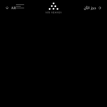
حجز الآن
Six senses