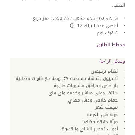
الطلب.
16,692.13 قدم مكعب / 1,550.75 متر مربع
أقصى عدد للنزلاء 12
L:Generic.Info
4 غرف نوم
مخطط الطابق
وسائل الراحة
نظام ترفيهي
تلفزيون بشاشة مسطحة ٣٧ بوصة مع قنوات فضائية
بار خاص ومرافق مشروبات طازجة
هاتف دولي مباشر وخدمة واي فاي
حمام خارجي ودش مطري
مجفف شعر
خزنة في الغرفة
مرآة حلاقة مضاءة
أدوات تحضير الشاي والقهوة