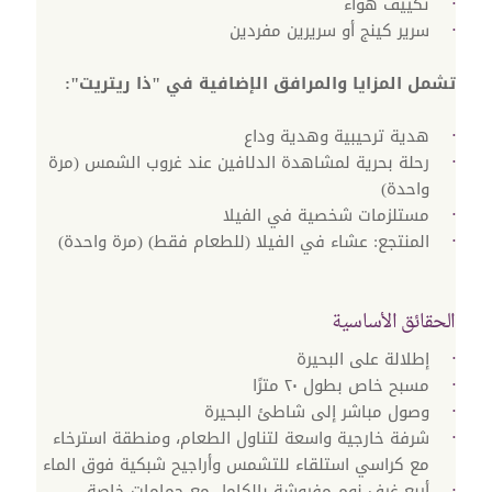
تكييف هواء
سرير كينج أو سريرين مفردين
تشمل المزايا والمرافق الإضافية في "ذا ريتريت":
هدية ترحيبية وهدية وداع
رحلة بحرية لمشاهدة الدلافين عند غروب الشمس (مرة
واحدة)
مستلزمات شخصية في الفيلا
المنتجع: عشاء في الفيلا (للطعام فقط) (مرة واحدة)
الحقائق الأساسية
إطلالة على البحيرة
مسبح خاص بطول ٢٠ مترًا
وصول مباشر إلى شاطئ البحيرة
شرفة خارجية واسعة لتناول الطعام، ومنطقة استرخاء
مع كراسي استلقاء للتشمس وأراجيح شبكية فوق الماء
أربع غرف نوم مفروشة بالكامل مع حمامات خاصة،