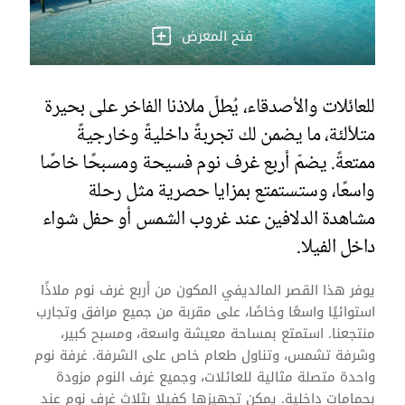
فتح المعرض
للعائلات والأصدقاء، يُطلّ ملاذنا الفاخر على بحيرة
متلألئة، ما يضمن لك تجربةً داخليةً وخارجيةً
ممتعةً. يضمّ أربع غرف نوم فسيحة ومسبحًا خاصًا
واسعًا، وستستمتع بمزايا حصرية مثل رحلة
مشاهدة الدلافين عند غروب الشمس أو حفل شواء
داخل الفيلا.
يوفر هذا القصر المالديفي المكون من أربع غرف نوم ملاذًا
استوائيًا واسعًا وخاصًا، على مقربة من جميع مرافق وتجارب
منتجعنا. استمتع بمساحة معيشة واسعة، ومسبح كبير،
وشرفة تشمس، وتناول طعام خاص على الشرفة. غرفة نوم
واحدة متصلة مثالية للعائلات، وجميع غرف النوم مزودة
بحمامات داخلية. يمكن تجهيزها كفيلا بثلاث غرف نوم عند