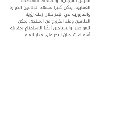
القرش المرجانية، والأسماك المفلطحة
العقابية. يتكرر كثيرا مشهد الدلافين الدوارة
والقارورية في البحر خلال رحلة رؤية
الدلافين وعند الخروج من المنتجع. يمكن
للغواصين والسباحين أيضًا الاستمتاع بمقابلة
أسماك شيطان البحر على مدار العام.
من أبريل إلى أكتوبر
من مايو إلى سبتمبر
من يوليو إلى أكتوبر