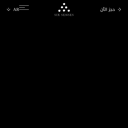
حجز الآن
Six senses