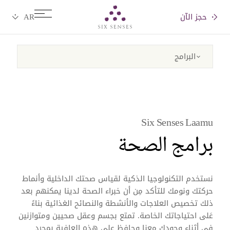
حجز الآن
Six senses
Six Senses Laamu
برامج الصحة
نستخدم التكنولوجيا الذكية لقياس صحتك الداخلية وأنماط
حركتك ونومك للتأكد مِن أن خبراء الصحة لدينا يمكنهم بعد
ذلك تخصيص العلاجات والأنشطة والنصائح الغذائية بناءً
عَلى احتياجاتك الخاصة. تمتع بجسم وعقل صحيين ومتوازنين
في أثناء وجودك معنا وحافظ على هذه العافية بمجرد