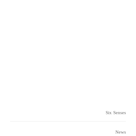
Detox
يستخدم التطهير باليوجا غير الجراحي مع تدريب منخفض
الكثافة وعلاجات إزالة السموم وتدريبات العقل والجسم.
قراءة المزيد
Six Senses
News