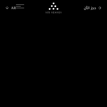
حجز الآن
Six senses