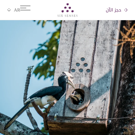
حجز الآن
Six senses