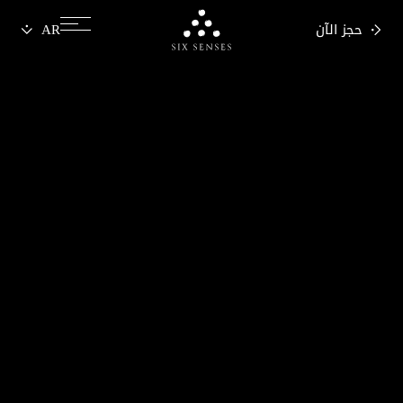
حجز الآن
Six senses