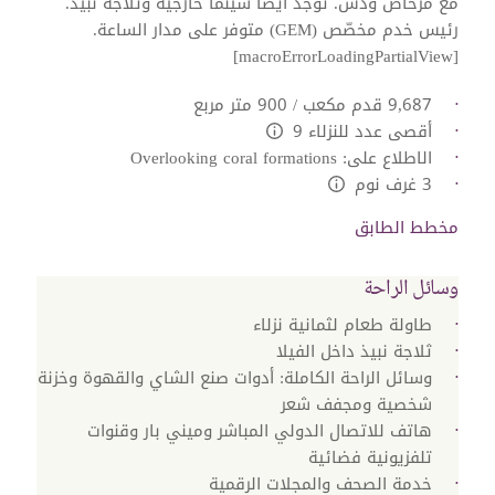
مع مرحاض ودش. توجد أيضًا سينما خارجية وثلاجة نبيذ.
[macroErrorLoadingPartialView]
9,687 قدم مكعب / 900 متر مربع
أقصى عدد للنزلاء 9
L:Generic.Info
الاطلاع على: Overlooking coral formations
3 غرف نوم
L:Generic.Info
مخطط الطابق
وسائل الراحة
طاولة طعام لثمانية نزلاء
ثلاجة نبيذ داخل الفيلا
وسائل الراحة الكاملة: أدوات صنع الشاي والقهوة وخزنة
شخصية ومجفف شعر
هاتف للاتصال الدولي المباشر وميني بار وقنوات
تلفزيونية فضائية
خدمة الصحف والمجلات الرقمية