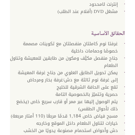
إنترنت لامحدود
مشغل DVD (أفلام عند الطلب)
الحقائق الأساسية
غرفتا نوم كاملتان منفصلتان مع تكوينات مصممة
خصوصًا وحمامات داخلية
جناح منفصل مكيَّف ومكون من طابقين للمعيشة وتناول
الطعام
يمكن تحويل الطابق العلوي من جناح غرفة المعيشة
إلى غرفة نوم ثالثة مع دش/غرفة بخار ومرحاض
تقع على الحافة الشرقية للخليج
حصرية وتتميّز بالخصوصية التامة
يتم الوصول إليها عبر ممر أو قارب سريع خاص (يخضع
ذلك لأحوال الطقس)
مسبح فياض خاص 1,184 قدمًا مربعًا (110 أمتار مربعة)
خيارات لتناول الطعام داخل الموقع وخارجه
دش وأحواض استحمام مصنوعة يدويًا من الخشب