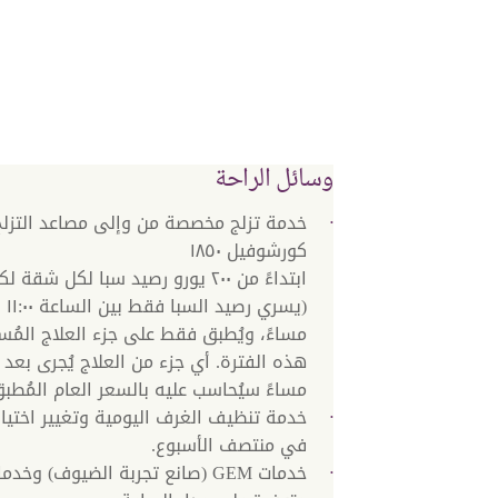
وسائل الراحة
خدمة تزلج مخصصة من وإلى مصاعد التزل
كورشوفيل ١٨٥٠
ابتداءً من ٢٠٠ يورو رصيد سبا لكل شقة
مساءً، ويُطبق فقط على جزء العلاج المُ
مساءً سيُحاسب عليه بالسعر العام المُطبق
خدمة تنظيف الغرف اليومية وتغيير اختيار
في منتصف الأسبوع.
خدمات GEM (صانع تجربة الضيوف) وخ