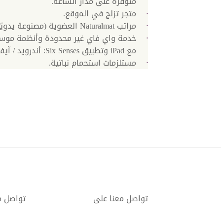
متوفرة على مدار الساعة.
متجر تزلج في الموقع.
مراتب Naturalmat العضوية (مصنوعة يدويًا).
خدمة واي فاي غير محدودة وأنظمة مو
مع iPad وتطبيق Six Senses: أندرويد / آيفون.
مستلزمات استحمام نباتية.
تواصل معنا على
تواصل م