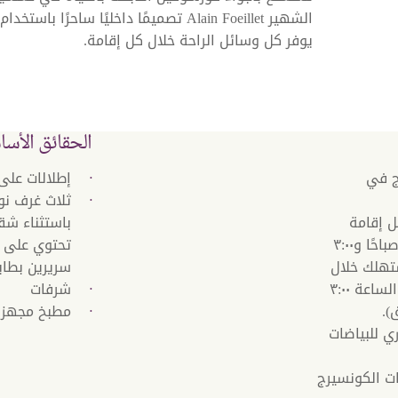
الشهير Alain Foeillet تصميمًا داخليًا س
يوفر كل وسائل الراحة خلال كل إقامة.
الحقائق الأسا
ج في
إطلالات على 
ثلاث غرف نو
 لكل إقامة
باستثناء شق
(يسري رصيد السبا فقط بين الساعة ١١:٠٠ صباحًا و٣:٠٠
تحتوي على س
ستهلك خلال
سريرين بطاب
هذه الفترة. أي جزء من العلاج يُجرى بعد الساعة ٣:٠٠
شرفات
).
مطبخ مجهز ب
ي للبياضات
دمات الكونسيرج