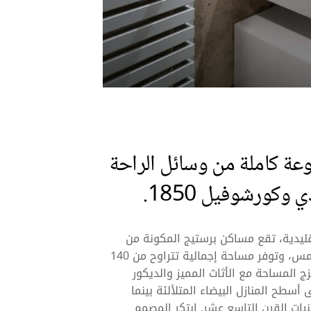
عة كاملة من وسائل الراحة
وكورشوفيل 1850.
لتقليدية، تقع مساكن برستيج المكونة من
ثلاث غرف نوم إما في الطابق الثالث أو الرابع أو الخامس، وتوفر مساحة إجمالية تتراوح من 140
إلى 1625 قدمًا مربعًا). تمزج المساحة مع الأثاث المميز والديكور
 أسطح المنازل البيضاء المتلألئة بينما
يات القرن التاسع عشر. ابتكر المصمم