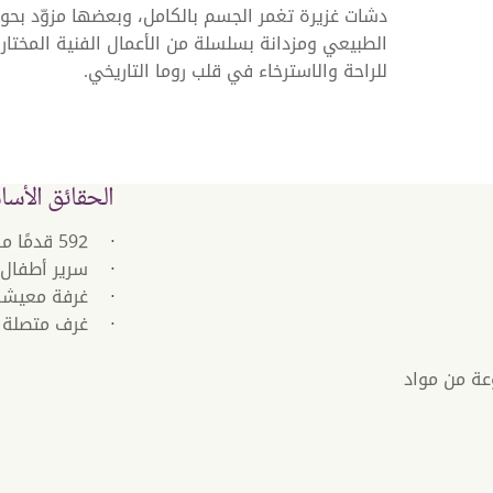
دشات غزيرة تغمر الجسم بالكامل، وبعضها مزوّد بح
الطبيعي ومزدانة بسلسلة من الأعمال الفنية المختا
للراحة والاسترخاء في قلب روما التاريخي.
الحقائق الأسا
592 قدمًا مربعًا (55 مترًا مربعًا)
سرير أطفال 
غرفة معيشة
غرف متصلة (
ب Naturalmat المصنوعة من مواد