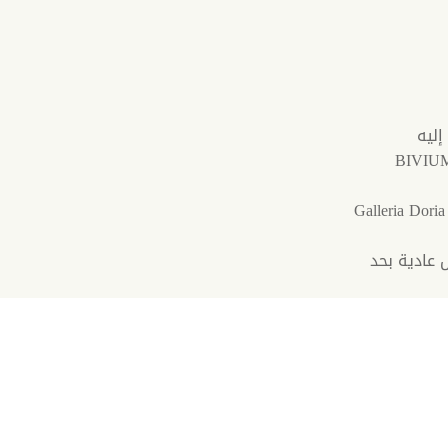
إليه
تذاكر لزيارة معرض (Palazzo Bonaparte أو Galleria Doria
عادية بحد