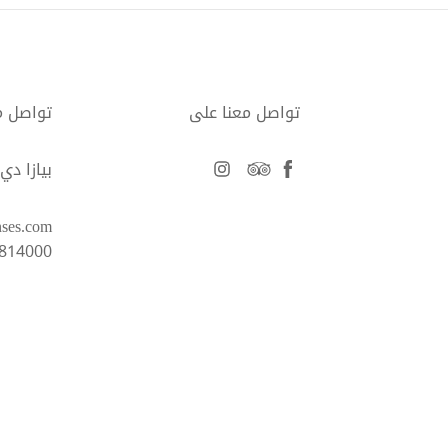
تواصل معنا على
تواصل م
facebook
tripadvisor
instagram
بيازا دي سان م
nses.com
6814000