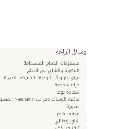
وسائل الراحة
مستلزمات الحمام المستدامة
القهوة والشاي في الجناح
ميني بار وركن للوجبات الخفيفة اللذيذة
خزنة شخصية
سجادة يوجا
قائمة الوسائد ومرات
عضوية
مجفف شعر
شاور إيطالي
تلفزيون ذكي