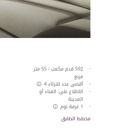
592 قدم مكعب / 55 متر
مربع
أقصى عدد للنزلاء 4
L:Generic.Info
الاطلاع على: الفناء أو
المدينة
1 غرفة نوم
L:Generic.Info
مخطط الطابق