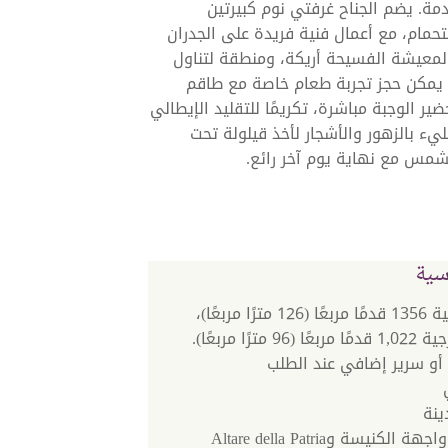
خدمة. يضم الجناح غرفتي نوم كبيرتين
مام، مع أعمال فنية فريدة على الجدران
المعيشة الفسيحة أريكة، ومنطقة لتناول
ث يمكن حجز تجربة طعام خاصة مع طاقم
ير الوجبة مباشرة، تكريمًا للتقليد الإيطالي
يء بالزهور والأشجار لأخذ قيلولة تحت
مس مع نهاية يوم آخر رائع.
سية
مساحة داخلية 1356 قدمًا مربعًا (126 مترًا مربعًا)،
مترًا مربعًا).
أو سرير إضافي عند الطلب
ينة
لكنيسة وAltare della Patria