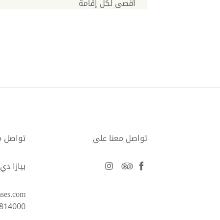
أقصى لكل إقامة
تواصل معنا على
تواصل م
facebook
tripadvisor
instagram
بيازا دي سان م
nses.com
6814000