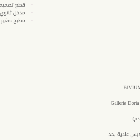
قطع تصميم 
مدخل ثانوي
مطبخ صغير م
تذاكر لزيارة معرض (Palazzo Bonaparte أو Galleria Doria
بس عادية بحد