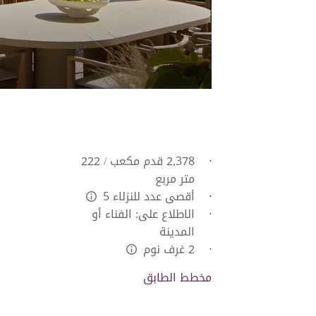
2,378 قدم مكعب / 222
متر مربع
أقصى عدد للنزلاء 5
L:Generic.Info
الاطلاع على: الفناء أو
المدينة
2 غرف نوم
L:Generic.Info
مخطط الطابق