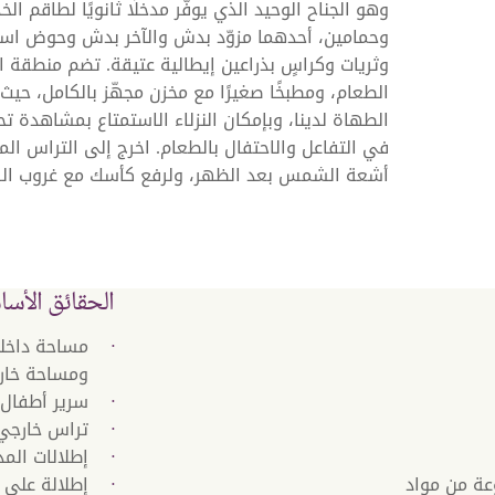
وهو الجناح الوحيد الذي يوفّر مدخلًا ثانويًا لطاقم ال
وحمامين، أحدهما مزوّد بدش والآخر بدش وحوض استح
وثريات وكراسٍ بذراعين إيطالية عتيقة. تضم منطقة 
الطعام، ومطبخًا صغيرًا مع مخزن مجهّز بالكامل، حي
الطهاة لدينا، وبإمكان النزلاء الاستمتاع بمشاهدة تحض
في التفاعل والاحتفال بالطعام. اخرج إلى التراس المل
أشعة الشمس بعد الظهر، ولرفع كأسك مع غروب الش
الحقائق الأسا
ومساحة خارجية 1,022 قدمًا مربعًا (96 
سرير أطفال 
تراس خارجي
إطلالات المد
ب Naturalmat المصنوعة من مواد
إطلالة على واجهة ا