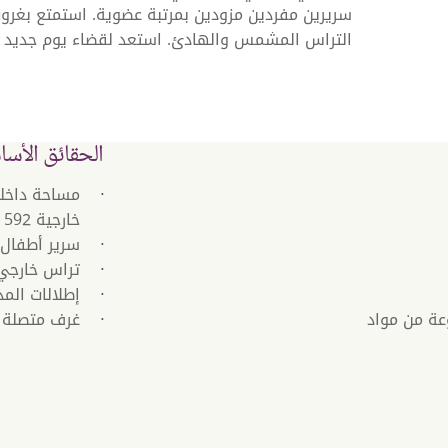
سريرين مفردين مزودين بمرتبة عضوية. استمتع بغر
التراس المشمس والهادئ. استعد لقضاء يوم جديد ملي
الحقائق الأسا
خارجية 592 قدمًا مربعًا (55 مترًا مربعًا).
سرير أطفال 
تراس خارجي
إطلالات المد
ب Naturalmat المصنوعة من مواد
غرف متصلة (