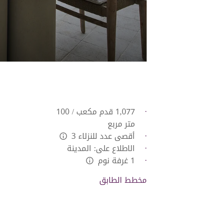
1,077 قدم مكعب / 100
متر مربع
أقصى عدد للنزلاء 3
L:Generic.Info
الاطلاع على: المدينة
1 غرفة نوم
L:Generic.Info
مخطط الطابق