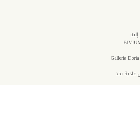
إليه
تذاكر لزيارة معرض (Palazzo Bonaparte أو Galleria Doria
عادية بحد