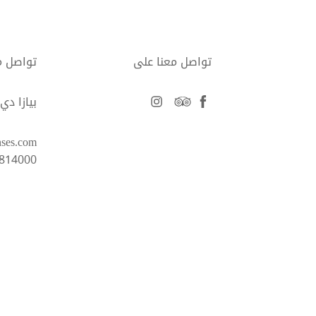
تواصل معنا على
تواصل م
facebook
tripadvisor
instagram
بيازا دي سان م
nses.com
6814000