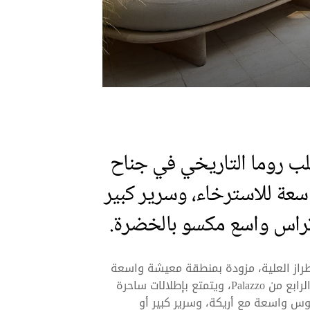
لب روما التاريخي في جناح
سعة للاسترخاء، وسرير كبير
 تراس واسع مكسو بالخضرة.
Ter مساحة هادئة على طراز العلية، مزودة بمنطقة معيشة واسعة
في الهواء الطلق. يقع جناحك في الطابق الثالث أو الرابع من Palazzo، ويتمتع بإطلالات ساحرة
س واسعة مع أريكة، وسرير كبير أو