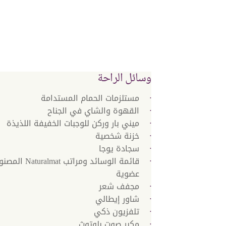
وسائل الراحة
مستلزمات الحمام المستدامة
القهوة والشاي في الجناح
ميني بار وركن للوجبات الخفيفة اللذيذة
خزنة شخصية
سجادة يوجا
قائمة الوسائد ومرات
عضوية
مجفف شعر
شاور إيطالي
تلفزيون ذكي
مكبر صوت بلوتوث