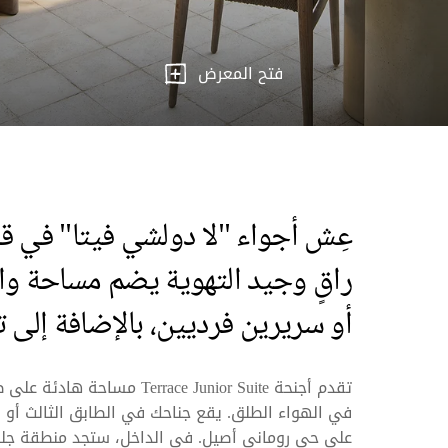
فتح المعرض
عِش أجواء "لا دولشي فيتا" في ق
راقٍ وجيد التهوية يضم مساحة وا
أو سريرين فرديين، بالإضافة إلى
تقدم أجنحة race Junior Suite
على حي روماني أصيل. في الداخل، ستجد منطقة جلو