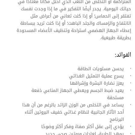
المتراكمة أو التخلص من التعب الذي احتل مكانًا معتادًا في
حياتك اليومية. يجدر أيضًا التفكير في ما إذا وجدت نفسك
تفتقر إلى الحماس؛ أو إذا كنت تعاني من أعراض مثل
الانتفاخ والإمساك والجلد الباهت؛ أو إذا كنت تريد ببساطة
إعطاء الجهاز الهضمي استراحة وتنظيف الأعضاء المسدودة
بطريقة طبيعية.
الفوائد:
يحسن مستويات الطاقة
يسرع عملية التمثيل الغذائي
يعزز نضارة البشرة وإشراقها
يعيد ضبط الجسم ويعطي الجهاز المناعي دَفعة
مستحقة
يساعد في التخلص من الوزن الزائد بالرغم من أن هذا
أحد الآثار الجانبية لنظام غذائي خفيف البروتين أثناء
البرنامج
يؤدي إلى عقل أكثر صفاءً وفكر أكثر وضوحًا
يمهد الطريق لعادات وروتين صحي جديد