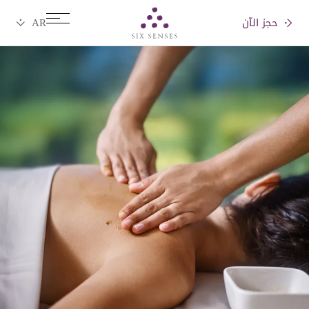
حجز الآن
Six senses