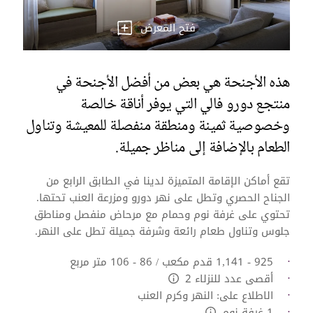
فتح المعرض
هذه الأجنحة هي بعض من أفضل الأجنحة في
منتجع دورو فالي التي يوفر أناقة خالصة
وخصوصية ثمينة ومنطقة منفصلة للمعيشة وتناول
الطعام بالإضافة إلى مناظر جميلة.
تقع أماكن الإقامة المتميزة لدينا في الطابق الرابع من
الجناح الحصري وتطل على نهر دورو ومزرعة العنب تحتها.
تحتوي على غرفة نوم وحمام مع مرحاض منفصل ومناطق
جلوس وتناول طعام رائعة وشرفة جميلة تطل على النهر.
925 - 1,141 قدم مكعب / 86 - 106 متر مربع
أقصى عدد للنزلاء 2
L:Generic.Info
الاطلاع على: النهر وكرم العنب
1 غرفة نوم