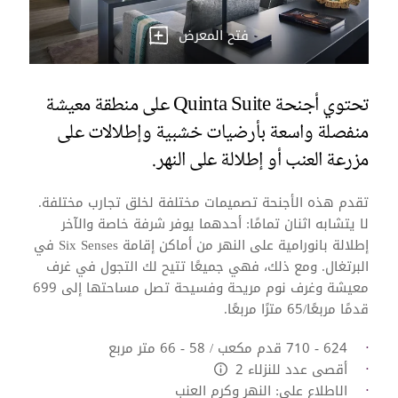
فتح المعرض
تحتوي أجنحة Quinta Suite على منطقة معيشة
منفصلة واسعة بأرضيات خشبية وإطلالات على
مزرعة العنب أو إطلالة على النهر.
تقدم هذه الأجنحة تصميمات مختلفة لخلق تجارب مختلفة.
لا يتشابه اثنان تمامًا: أحدهما يوفر شرفة خاصة والآخر
إطلالة بانورامية على النهر من أماكن إقامة Six Senses في
البرتغال. ومع ذلك، فهي جميعًا تتيح لك التجول في غرف
معيشة وغرف نوم مريحة وفسيحة تصل مساحتها إلى 699
قدمًا مربعًا/65 مترًا مربعًا.
624 - 710 قدم مكعب / 58 - 66 متر مربع
أقصى عدد للنزلاء 2
L:Generic.Info
الاطلاع على: النهر وكرم العنب