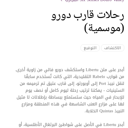
رحلات قارب دورو
(موسمية)
الاكتشاف
التوقيع
أبحر على متن Libertu واستكشف دورو فالي من زاوية أخرى.
من قوارب Rabelo التقليدية، التي كانت تُستخدم سابقًا
لنقل نبيذ Port إلى أوبورتو، إلى قارب عتيق تم ترميمه من
الستينيات - يمكننا ترتيب رحلة ليوم كامل أو نصف يوم
للإبحار في المياه حيث ستستمتع ببساطة بإطلالات لا مثيل
لها على مزارع العنب الشاسعة في هذه المنطقة ومزارع
النبيذ Quintas الخلابة.
أبحر Libertu في الأصل على شواطئ البرتغال الأطلسية، أو