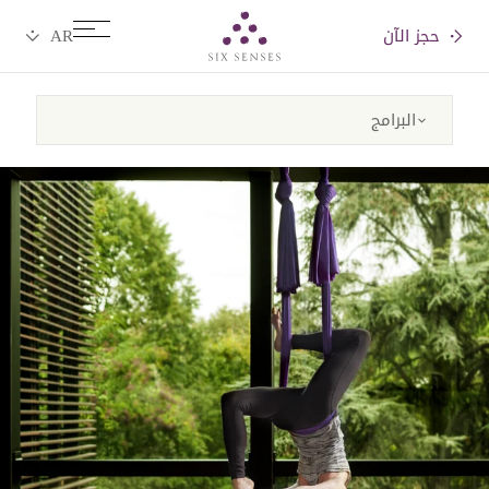
حجز الآن
Six senses