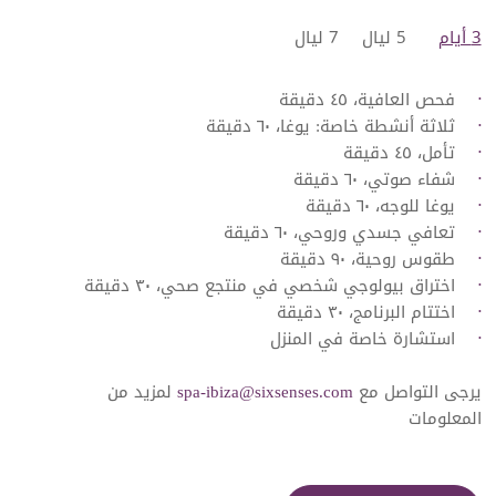
3 أيام
5 ليال
7 ليال
فحص العافية، ٤٥ دقيقة
ثلاثة أنشطة خاصة: يوغا، ٦٠ دقيقة
تأمل، ٤٥ دقيقة
شفاء صوتي، ٦٠ دقيقة
يوغا للوجه، ٦٠ دقيقة
تعافي جسدي وروحي، ٦٠ دقيقة
طقوس روحية، ٩٠ دقيقة
اختراق بيولوجي شخصي في منتجع صحي، ٣٠ دقيقة
اختتام البرنامج، ٣٠ دقيقة
استشارة خاصة في المنزل
يرجى التواصل مع
spa-ibiza@sixsenses.com
لمزيد من
المعلومات