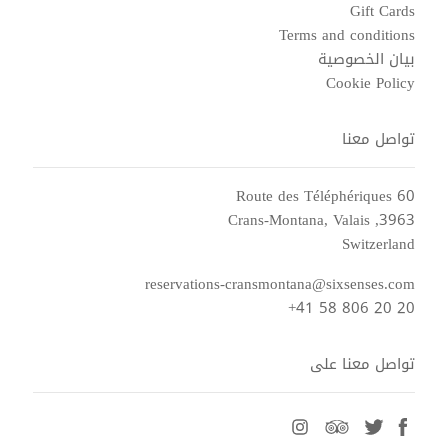
Gift Cards
Terms and conditions
بيان الخصوصية
Cookie Policy
تواصل معنا
Route des Téléphériques 60
3963, Crans-Montana, Valais
Switzerland
reservations-cransmontana@sixsenses.com
+41 58 806 20 20
تواصل معنا على
instagram
tripadvisor
twitter
facebook