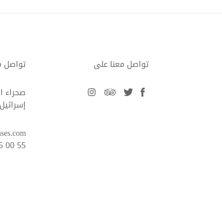
تواصل معنا على
تواصل م
facebook
twitter
tripadvisor
instagram
صحراء ا
إسرائيل
nses.com
5 00 55