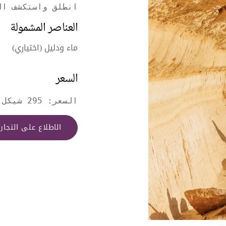
انطلق واستكشف ال
العناصر المشمولة
ماء ودليل (اختياري)
السعر
السعر: 295 شيكل للفرد (لضيفين على الأقل)
الاطلاع على التجا